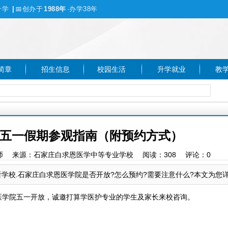
升学
|
📅
创办于
1988年
·办学38年
简章
招生信息
校园生活
升学就业
教
五一假期参观指南（附预约方式）
作者：赵老师 来源：石家庄白求恩医学中等专业学校 阅读：
308
评论：
0
学校.石家庄白求恩医学院是否开放?怎么预约?需要注意什么?本文为您详
医学院五一开放，诚邀打算学医护专业的学生及家长来校咨询。