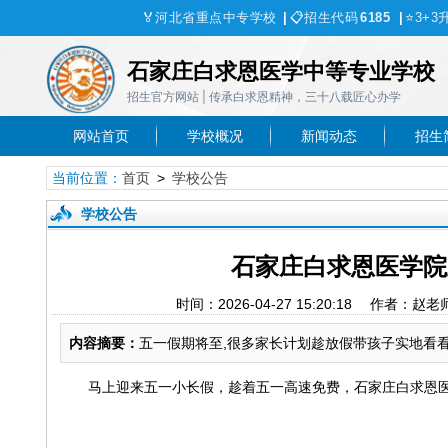
🏅
河北省重点中专学校
|
📋
招生代码
6185
|
⭐
3+3
石家庄白求恩医学中等专业学校
招生官方网站 | 传承白求恩精神，三十八载匠心办学
网站首页
学校概况
新闻动态
招生
当前位置：
首页
>
学校公告
学校公告
石家庄白求恩医学院
时间：2026-04-27 15:20:18 
内容摘要：
五一假期将至,很多家长计划趁放假带孩子实地看看
马上迎来五一小长假，趁着五一高速免费，石家庄白求恩