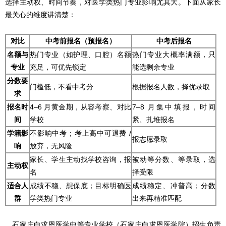
选择主动权、时间节奏，对医学类热门专业影响尤其大。下面从家长
最关心的维度讲清楚：
对比
中考前报名（预报名）
中考后报名
名额与
热门专业（如护理、口腔）名额
热门专业大概率满额，只
专业
充足，可优先锁定
能选剩余专业
分数要
门槛低，不看中考分
根据报名人数，择优录取
求
报名时
4–6 月黄金期，从容考察、对比
7–8 月集中填报，时间
间
学校
紧、扎堆报名
学籍影
不影响中考；考上高中可退费 /
报志愿录取
响
放弃，无风险
家长、学生主动找学校咨询，报
被动等分数、等录取，选
主动权
名
择受限
适合人
成绩不稳、想保底；目标明确医
成绩稳定、冲普高；分数
群
学类热门专业
出来再精准匹配
石家庄白求恩医学中等专业学校（石家庄白求恩医学院）招生负责