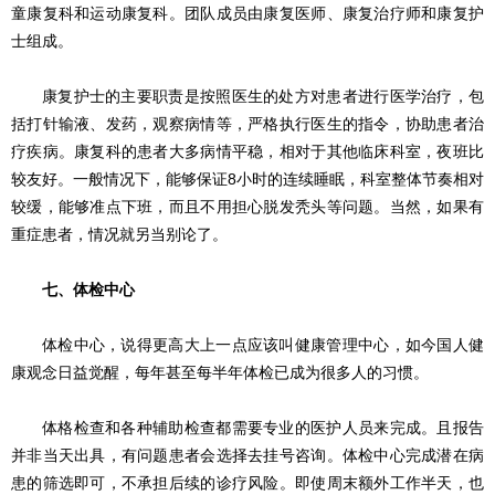
童康复科和运动康复科。团队成员由康复医师、康复治疗师和康复护
士组成。
康复护士的主要职责是按照医生的处方对患者进行医学治疗，包
括打针输液、发药，观察病情等，严格执行医生的指令，协助患者治
疗疾病。康复科的患者大多病情平稳，相对于其他临床科室，夜班比
较友好。一般情况下，能够保证8小时的连续睡眠，科室整体节奏相对
较缓，能够准点下班，而且不用担心脱发秃头等问题。当然，如果有
重症患者，情况就另当别论了。
七、体检中心
体检中心，说得更高大上一点应该叫健康管理中心，如今国人健
康观念日益觉醒，每年甚至每半年体检已成为很多人的习惯。
体格检查和各种辅助检查都需要专业的医护人员来完成。且报告
并非当天出具，有问题患者会选择去挂号咨询。体检中心完成潜在病
患的筛选即可，不承担后续的诊疗风险。即使周末额外工作半天，也