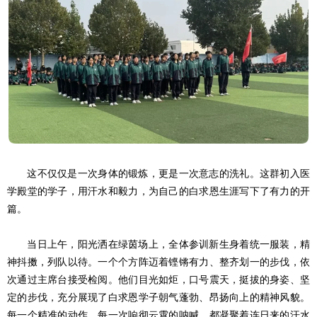
这不仅仅是一次身体的锻炼，更是一次意志的洗礼。这群初入医
学殿堂的学子，用汗水和毅力，为自己的白求恩生涯写下了有力的开
篇。
当日上午，阳光洒在绿茵场上，全体参训新生身着统一服装，精
神抖擞，列队以待。一个个方阵迈着铿锵有力、整齐划一的步伐，依
次通过主席台接受检阅。他们目光如炬，口号震天，挺拔的身姿、坚
定的步伐，充分展现了白求恩学子朝气蓬勃、昂扬向上的精神风貌。
每一个精准的动作，每一次响彻云霄的呐喊，都凝聚着连日来的汗水