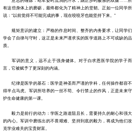
意志的锤炼：站军姿时流淌的汗水，踢正步时酸胀的双腿……所
有这些身体上的磨砺，最终都化为了精神上的坚韧。正如一位同学所
说：“以前觉得不可能完成的事，现在咬咬牙也能坚持下来。”
规矩意识的建立：严格的作息时间、整齐的内务要求，让同学们
学会了自律与守时，这正是未来严谨求实的医学道路上不可或缺的品
质。
军训的意义，远不止于强身健体。对于白求恩医学院的学子而
言，它被赋予了更深刻的内涵。
纪律是医学的基石：医学是神圣而严谨的学科，任何操作都容不
得半点马虎。军训所培养的一丝不苟、令行禁止的作风，正是未来守
护生命健康的第一课。
毅力是前行的动力：学医之路道阻且长，需要持久的耐心和强大
的内心。军训中磨练出的不畏艰难、坚持到底的毅力，将成为他们攻
克学业难关的宝贵财富。