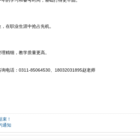
半年的学习和备考时间，基础打得更牢固。
位，在职业生涯中抢占先机。
管理精细，教学质量更高。
311-85064530、18032031895赵老师
结束！
的通知