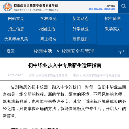
网站首页
学校概况
新闻动态
招生简章
招生信息
校园生活
升学就业
教学实力
优秀师生风采
网上报名
联系我们
返回
校园生活
>
校园安全与管理
+
字
初中毕业步入中专后新生适应指南
2025-08-15 作者:石家庄白求恩医专赵老师 来源:石家庄白求恩医学中等专业学校
告别熟悉的初中校园，踏入中专的校门，对每一位初中毕业生而
言都是一场全新的旅程。新的学校、陌生的环境、不同风格的老师，
既充满新鲜感，也可能带来些许不安。其实，适应新环境是成长的必
经之路，只要掌握正确的方法，就能快速融入中专生活，开启人生的
新篇章。