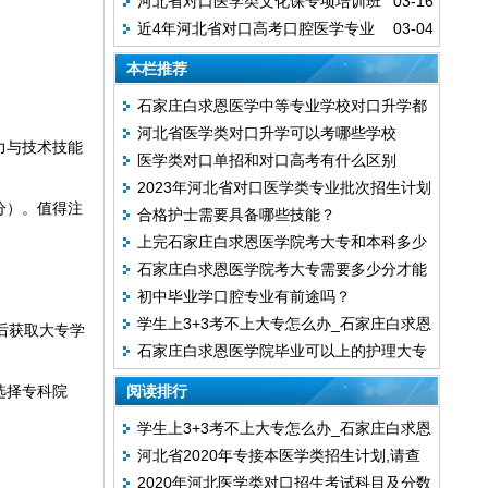
河北省对口医学类文化课专项培训班
03-16
医学类专业考试成绩4月1日正式开放查询
近4年河北省对口高考口腔医学专业
03-04
录取分数参考
本栏推荐
石家庄白求恩医学中等专业学校对口升学都
河北省医学类对口升学可以考哪些学校
考什么
力与技术技能
医学类对口单招和对口高考有什么区别
2023年河北省对口医学类专业批次招生计划
 分）。值得注
合格护士需要具备哪些技能？
上完石家庄白求恩医学院考大专和本科多少
石家庄白求恩医学院考大专需要多少分才能
分能录取？
初中毕业学口腔专业有前途吗？
考上？
学生上3+3考不上大专怎么办_石家庄白求恩
后获取大专学
石家庄白求恩医学院毕业可以上的护理大专
医学院
院校有哪些？
选择专科院
阅读排行
学生上3+3考不上大专怎么办_石家庄白求恩
河北省2020年专接本医学类招生计划,请查
医学院
2020年河北医学类对口招生考试科目及分数
看！