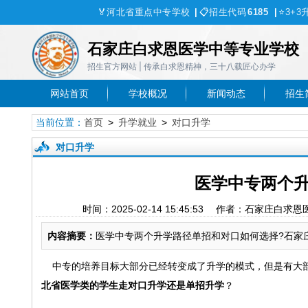
🏅
河北省重点中专学校
|
📋
招生代码
6185
|
⭐
3+3
石家庄白求恩医学中等专业学校
招生官方网站 | 传承白求恩精神，三十八载匠心办学
网站首页
学校概况
新闻动态
招生
当前位置：
首页
>
升学就业
>
对口升学
对口升学
医学中专两个升
时间：2025-02-14 15:45:53 作者：石
内容摘要：
医学中专两个升学路径单招和对口如何选择?石家
中专的培养目标大部分已经转变成了升学的模式，但是有大部
北省医学类的学生走对口升学还是单招升学
？