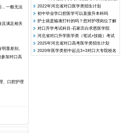
2022年河北省对口医学类招生计划
后，一般无法
占比
初中毕业学口腔医学可以直接升本科吗
护士就是输液打针的吗？您对护理岗位了解
业且满足相关
对口升学考试科目-石家庄白求恩医学院
吗？
河北省对口升学医学类（笔试+技能）考试
2025年河北省对口高考医学类招生计划
大纲
有明显差别。
2020年医学类初中起点3+3对口大专院校名
能参加对口高
单
理、口腔护理