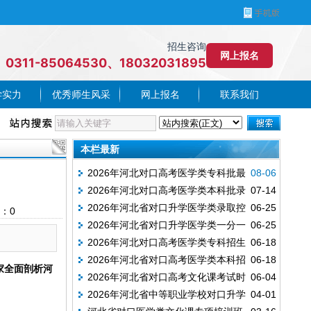
招生咨询
网上报名
0311-85064530、18032031895
学实力
优秀师生风采
网上报名
联系我们
本栏最新
2026年河北对口高考医学类专科批最
08-06
2026年河北对口高考医学类本科批录
07-14
低投档分数线（从高分到低分排序版）
2026年河北省对口升学医学类录取控
06-25
取分数线
：
0
2026年河北省对口升学医学类一分一
06-25
制线已公布
2026年河北对口高考医学类专科招生
06-18
档表
2026年河北省对口高考医学类本科招
06-18
计划
家全面剖析河
2026年河北省对口高考文化课考试时
06-04
生计划—邢台医学院首次招对口本科
2026年河北省中等职业学校对口升学
04-01
间安排