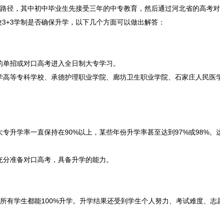
学路径，其中初中毕业生先接受三年的中专教育，然后通过河北省的高考
3+3学制是否确保升学，以下几个方面可以做出解答：
省的单招或对口高考进入全日制大专学习。
医学高等专科学校、承德护理职业学院、廊坊卫生职业学院、石家庄人民医
大专升学率一直保持在90%以上，某些年份升学率甚至达到97%或98%。
够充分准备对口高考，具备升学的能力。
保证所有学生都能100%升学。升学结果还受到学生个人努力、考试难度、志