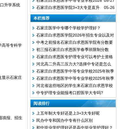
石家庄白求恩医学中等专业学校2026
05-27
中等专业学校吗?
对口升学系统
石家庄白求恩医学院3+3大专是直升
05-26
年秋季招生常见问题汇总
的吗？
本栏推荐
石家庄医学中专哪个学校学护理好？
石家庄白求恩医学院2026年招生专业以及对
中考之前报名石家庄白求恩医学院有分数要
口专业
学高等专科学
初三报石家庄白求恩医学春季班限制分数
求吗？
石家庄白求恩医专护理专业可以考护士资格
吗？无中考能报吗？
河北高二升高三压力大?选择中专还是怎么
证吗?
石家庄白求恩医学中等专业学校2025年秋季
办？
这显示石家庄
石家庄白求恩医学中等专业学校2025年秋季
录取分数线
河北省这些地区的学生来石家庄白求恩学校
报名方式全攻略
中专护理专业能报考口腔医学大专吗?
上学每年优惠4300！
阅读排行
上五年制大专好还是上3+3大专好呢
愿填报、招生
民办中专和国办中专有什么区别
初中毕业学护理好还是高中毕业学护理好？