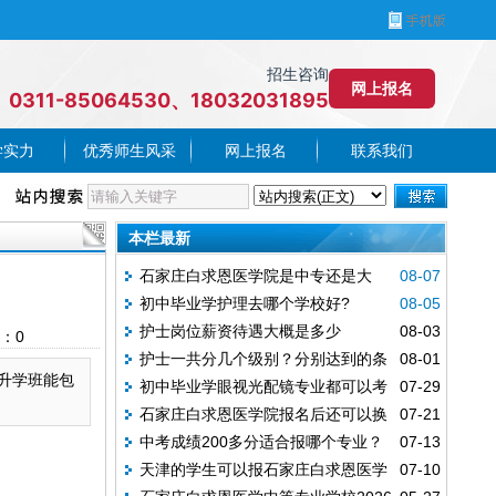
招生咨询
网上报名
0311-85064530、18032031895
学实力
优秀师生风采
网上报名
联系我们
本栏最新
石家庄白求恩医学院是中专还是大
08-07
初中毕业学护理去哪个学校好?
08-05
专?
护士岗位薪资待遇大概是多少
08-03
：
0
护士一共分几个级别？分别达到的条
08-01
3升学班能包
初中毕业学眼视光配镜专业都可以考
07-29
件是什么？
石家庄白求恩医学院报名后还可以换
07-21
哪些证书？
中考成绩200多分适合报哪个专业？
07-13
专业吗?
天津的学生可以报石家庄白求恩医学
07-10
能考大专吗