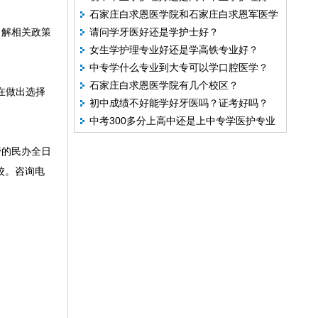
石家庄白求恩医学院和石家庄白求恩军医学
了解相关政策
请问学牙医好还是学护士好？
院是一个吗？
女生学护理专业好还是学高铁专业好？
中专学什么专业到大专可以学口腔医学？
石家庄白求恩医学院有几个校区？
在做出选择
初中成绩不好能学好牙医吗？证考好吗？
中考300多分上高中还是上中专学医护专业
管的民办全日
校。咨询电