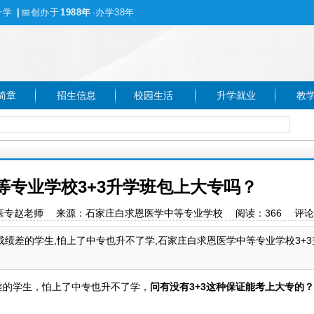
升学
|
📅
创办于
1988年
·办学38年
简章
招生信息
校园生活
升学就业
教
等专业学校3+3升学班包上大专吗？
家庄白求恩医专赵老师 来源：石家庄白求恩医学中等专业学校 阅读：
366
评论
成绩差的学生,怕上了中专也升不了学,石家庄白求恩医学中等专业学校3+
差的学生，怕上了中专也升不了学，
问有没有3+3这种保证能考上大专的？