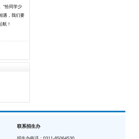
。“恰同学少
相遇，我们要
起航！
联系招生办
招生办电话：0311-85064530