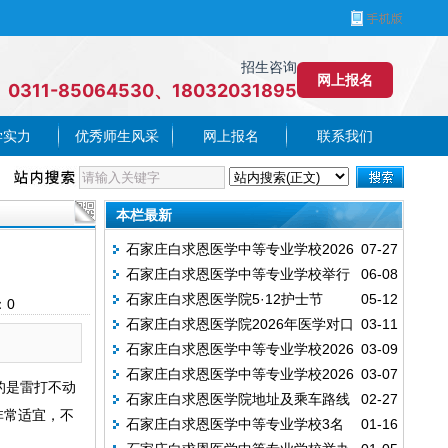
招生咨询
网上报名
0311-85064530、18032031895
学实力
优秀师生风采
网上报名
联系我们
本栏最新
石家庄白求恩医学中等专业学校2026
07-27
石家庄白求恩医学中等专业学校举行
06-08
年秋季征集计划
石家庄白求恩医学院5·12护士节
05-12
对口高考考前助威活动
：
0
石家庄白求恩医学院2026年医学对口
03-11
石家庄白求恩医学中等专业学校2026
03-09
升学赴张家口参加技能考试
石家庄白求恩医学中等专业学校2026
03-07
年对口医学理论考试送考纪实
的是雷打不动
石家庄白求恩医学院地址及乘车路线
02-27
年春季新生开学报到
非常适宜，不
石家庄白求恩医学中等专业学校3名
01-16
（2026最新版）