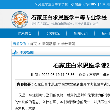
🏅
河北省重点中专学校
|
📋
招生代码
6185
|
⭐
3+3
石家庄白求恩医学中等专业学校
招生官方网站 | 传承白求恩精神，三十八载匠心办学
网站首页
学校概况
新闻动态
招生
当前位置：
首页
>
新闻动态
>
学校新闻
学校新闻
石家庄白求恩医学院2
时间：2022-08-19 11:26:56 作者：
内容摘要：
石家庄白求恩医学院2022级新生开学典礼暨军训
又是一年迎新时，烈日的炙烤，射穿的是封印无限活力的冰河
的钢铁般的意志。立秋初至，本来渐行渐凉的天气，却挡不住
冷不热，不晒！