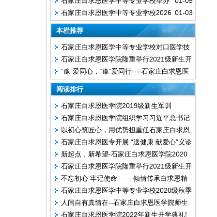
石家庄白求恩医学中等专业学校举办
01-05
学生获得2024—2025学年度中等职业教育
石家庄白求恩医学中等专业学校2026
01-03
2025年茶话会暨年度工作总结大会
国家奖学金
年高考动员大会圆满举行
本栏推荐
石家庄白求恩医学中等专业学校对口医学技
石家庄白求恩医学院隆重举行2021级新生开
能送考！
“豫”爱同心，“豫”爱同行----石家庄白求恩医
学典礼暨军训汇报表演
学院捐赠救灾物资驰援河南鹤壁
阅读排行
石家庄白求恩医学院2019级新生军训
石家庄白求恩医学院组织学习习近平总书记
以初心筑匠心，用优势担重任石家庄白求恩
在纪念五四运动大会上讲话
石家庄白求恩医专开展 “送健康 献爱心”义诊
医学院成功召开2019—2020学年第一学期
新起点，新希望-石家庄白求恩医学院2020
活动
教师座谈会
石家庄白求恩医学院隆重举行2021级新生开
年迎新工作顺利开展
不忘初心 牢记使命”——倾情传承白求恩精
学典礼暨军训汇报表演
石家庄白求恩医学中等专业学校2020级秋季
神
人间自有真情在--石家庄白求恩医学院师生
新生开学典礼暨军训汇报表演圆满落幕
石家庄白求恩医学院2022年新生开学典礼!
为重病学生张哲爱心捐款