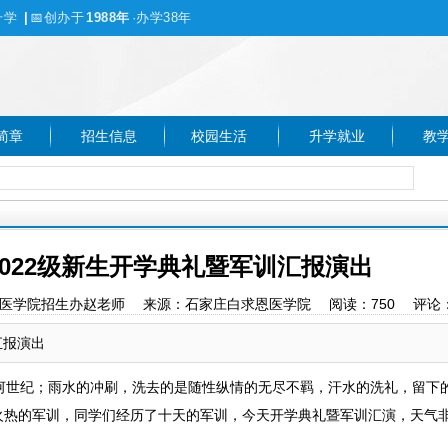
升学
|
📅
创办于
1988年
·办学38年
简章
招生信息
校园生活
升学就业
教
022级新生开学典礼暨军训汇报演出
石家庄白求恩医学院招生办赵老师 来源：石家庄白求恩医学院 阅读：
750
评论
汇报演出
世纪；雨水的冲刷，洗去的是随性纵情的无尽不羁，汗水的洗礼，留下
火热的军训，同学们经历了十天的军训，今天开学典礼暨军训汇演，天气