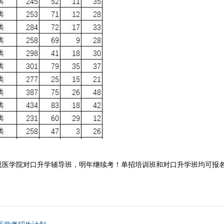
恩医学院对口升学辅导班，明年继续考！单招培训班和对口升学班均可报