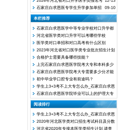
2026年河北省对口升学医学类报名考
12-13
录取分数参考
石家庄白求恩医专学生升学参加单招
09-10
试时间安排
还是对口高考?
本栏推荐
石家庄白求恩医学中等专业学校对口升学都
河北省医学类对口升学可以考哪些学校
考什么
医学类对口单招和对口高考有什么区别
2023年河北省对口医学类专业批次招生计划
合格护士需要具备哪些技能？
上完石家庄白求恩医学院考大专和本科多少
石家庄白求恩医学院考大专需要多少分才能
分能录取？
初中毕业学口腔专业有前途吗？
考上？
学生上3+3考不上大专怎么办_石家庄白求恩
石家庄白求恩医学院毕业可以上的护理大专
医学院
院校有哪些？
阅读排行
学生上3+3考不上大专怎么办_石家庄白求恩
2020年河北医学类对口招生考试科目及分数
医学院
河北省2020年专接本医学类招生计划,请查
占比