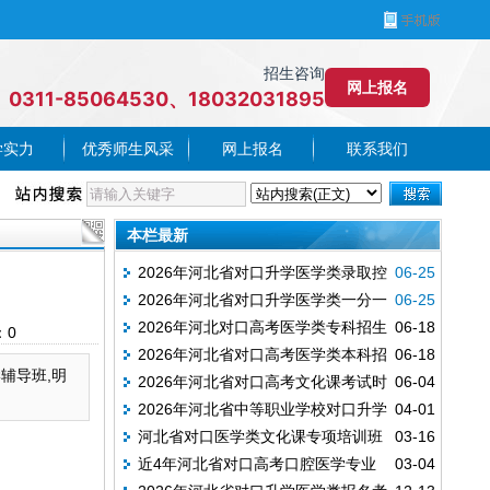
招生咨询
网上报名
0311-85064530、18032031895
学实力
优秀师生风采
网上报名
联系我们
本栏最新
2026年河北省对口升学医学类录取控
06-25
2026年河北省对口升学医学类一分一
06-25
制线已公布
2026年河北对口高考医学类专科招生
06-18
档表
：
0
2026年河北省对口高考医学类本科招
06-18
计划
辅导班,明
2026年河北省对口高考文化课考试时
06-04
生计划—邢台医学院首次招对口本科
2026年河北省中等职业学校对口升学
04-01
间安排
河北省对口医学类文化课专项培训班
03-16
医学类专业考试成绩4月1日正式开放查询
近4年河北省对口高考口腔医学专业
03-04