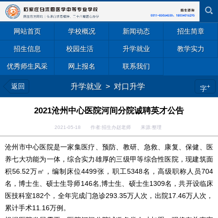
网站首页
学校概况
新闻动态
招生简章
招生信息
校园生活
升学就业
教学实力
优秀师生风采
网上报名
联系我们
返回
升学就业
>
对口升学
+
字
2021沧州中心医院河间分院诚聘英才公告
2021-05-18 作者:招生办赵老师 来源:整理
沧州市中心医院是一家集医疗、预防、教研、急救、康复、保健、医
养七大功能为一体，综合实力雄厚的三级甲等综合性医院，现建筑面
积56.52万㎡，编制床位4499张，职工5348名，高级职称人员704
名，博士生、硕士生导师146名,博士生、硕士生1309名，共开设临床
医技科室182个，全年完成门急诊293.35万人次，出院17.46万人次，
累计手术11.16万例。