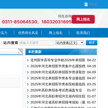
招生咨询
网上报名
0311-85064530、18032031895
学实力
优秀师生风采
网上报名
联系我们
本栏最新
沧州医学高等专业学校2026年单招医
04-22
2026年河北单招医学类集中志愿投档
04-18
学类各专业录取分数线
2026年河北省高职单招医学类录取控
04-09
分数线（排序版）
2025年河北单招医学类各专业最低投
04-07
制分数线
2025年河北单招医学类各院校最低投
03-25
档分数线
2026年高职单招各考试类涵盖专业
01-07
档分数线
2026年河北高职单招河北省内招生院
01-07
2026年河北省高职单招报考须知（最
01-07
校