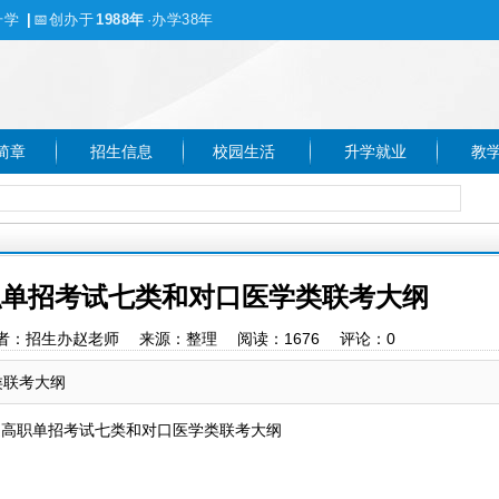
升学
|
📅
创办于
1988年
·办学38年
简章
招生信息
校园生活
升学就业
教
高职单招考试七类和对口医学类联考大纲
:05 作者：招生办赵老师 来源：整理 阅读：
1676
评论：
0
类联考大纲
普通高职单招考试七类和对口医学类联考大纲