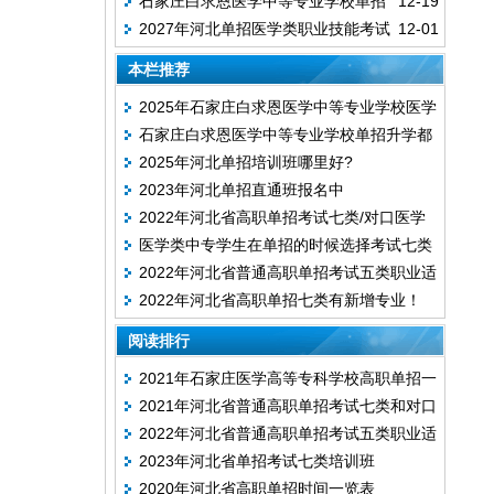
石家庄白求恩医学中等专业学校单招
12-19
新官方消息）
2027年河北单招医学类职业技能考试
12-01
升学报考院校、专业及分数线
大纲（最新版）
本栏推荐
2025年石家庄白求恩医学中等专业学校医学
石家庄白求恩医学中等专业学校单招升学都
类单招复读班
2025年河北单招培训班哪里好?
考什么?
2023年河北单招直通班报名中
2022年河北省高职单招考试七类/对口医学
医学类中专学生在单招的时候选择考试七类
类公办和民办院校
2022年河北省普通高职单招考试五类职业适
还是对口医学类？
2022年河北省高职单招七类有新增专业！
应性测试考试大纲！
阅读排行
2021年石家庄医学高等专科学校高职单招一
2021年河北省普通高职单招考试七类和对口
志愿投档分数线
2022年河北省普通高职单招考试五类职业适
医学类联考大纲
2023年河北省单招考试七类培训班
应性测试考试大纲！
2020年河北省高职单招时间一览表