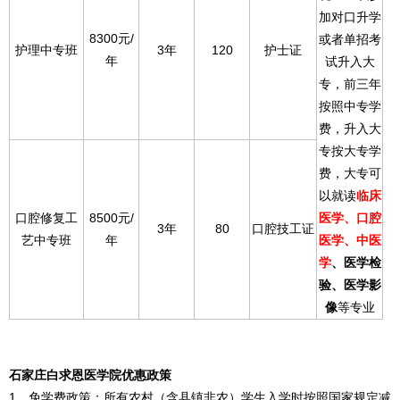
加对口升学
8300元/
或者单招考
护理中专班
3年
120
护士证
年
试升入大
专，前三年
按照中专学
费，升入大
专按大专学
费，大专可
以就读
临床
口腔修复工
8500元/
医学、口腔
3年
80
口腔技工证
艺中专班
年
医学、中医
学
、医学检
验、医学影
像
等专业
石家庄白求恩医学院优惠政策
1、免学费政策：所有农村（含县镇非农）学生入学时按照国家规定减