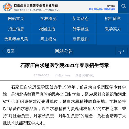
网站首页
学校概况
新闻动态
招生简章
招生信息
校园生活
升学就业
教学实力
优秀师生风采
网上报名
联系我们
返回
网站公告
+
字
石家庄白求恩医学院2021年春季招生简章
2020-10-28 作者:admin 来源:网络转载
石家庄白求恩医学院创办于1988年，前身为白求恩医学专修学
院，是河北省教育厅直管的民办全日制学校，是5A级社会组织和河北
省社会组织诚信建设先进单位，是白求恩精神教育基地。学校坚持
以“珍爱白求恩品牌，以白求恩精神为灵魂建校育人”的立校之本，秉
持“对社会负责、对家长负责、对学生负责”的理念，为社会培养了大
批技术技能型医学人才。