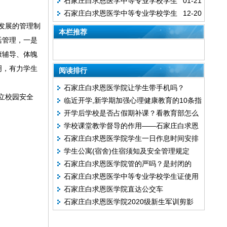
石家庄白求恩医学中等专业学校学生
01-21
是怎么放假？多久回家一次
石家庄白求恩医学中等专业学校学生
12-20
作息时间安排
发展的管理制
作息时间安排
本栏推荐
活管理，一是
康辅导、体魄
明，有力学生
阅读排行
石家庄白求恩医学院让学生带手机吗？
立校园安全
临近开学,新学期加强心理健康教育的10条指
开学后学校是否占假期补课？看教育部怎么
导建议来了
学校课堂教学督导的作用——石家庄白求恩
说？
石家庄白求恩医学院学生一日作息时间安排
医学院
学生公寓(宿舍)住宿须知及安全管理规定
石家庄白求恩医学院管的严吗？是封闭的
石家庄白求恩医学中等专业学校学生证使用
吗？
石家庄白求恩医学院直达公交车
规定
石家庄白求恩医学院2020级新生军训剪影