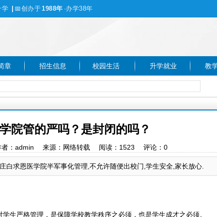
升学
|
📅
创办于
1988年
·办学38年
简章
招生信息
校园生活
升学就业
教
学院管的严吗？是封闭的吗？
:54 作者：admin 来源：网络转载 阅读：
1523
评论：
0
白求恩医学院半军事化管理,不允许随便出校门,学生安全,家长放心.
学生严格管理，是保障学校教学秩序之必须，也是学生成才之必须。