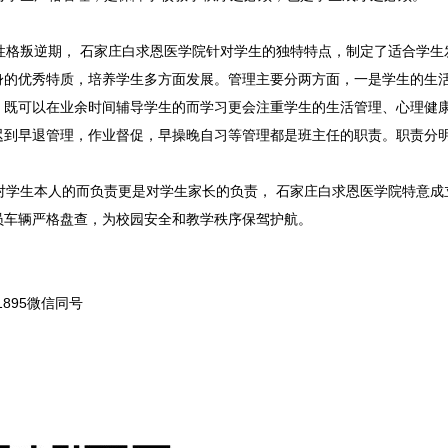
格叛逆期， 石家庄白求恩医学院针对学生的独特特点，制定了适合学生
身的优秀特质，培养学生多方面发展。管理主要分两方面，一是学生的生
，既可以在业余时间辅导学生的而学习更会注重学生的生活管理、心理健
迟到早退管理，作业督促，早操晚自习等管理都是班主任的职责。职责分
学生本人的而负责更是对学生家长的负责， 石家庄白求恩医学院特意成
员车辆严格盘查，为校园安全和教学秩序保驾护航。
031895微信同号