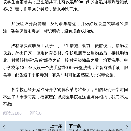
议学生自带餐具；卫生洁具可用有效氯500mg/L的含氯消毒剂浸泡或
擦拭消毒，作用30分钟后，清水冲洗干净。
加强垃圾分类管理，及时收集清运，并做好垃圾盛装容器的清
洁；妥善保管消毒剂，标识明确，避免误食或灼伤。
严格落实教职员工及学生手卫生措施。餐前、便前便后、接触垃
圾后、外出归来、使用体育器材、学校电脑等公用物品后、接触动物
后、触摸眼睛等“易感”部位之前，接触污染物品之后，均要洗手。中
小学校每40～45人设一个洗手盆或0.6m长盥洗槽，并备有洗手液、肥
皂等，配备速干手消毒剂，有条件时可配备感应式手消毒设施。
各学校已经开始准备开学物资和消毒准备了，相信我们开学时间
不远了！未来可期，石家庄白求恩医学院在这里与你相约，我们不见
不散!
阅读:
2186
评论:
0
上一条
下一条