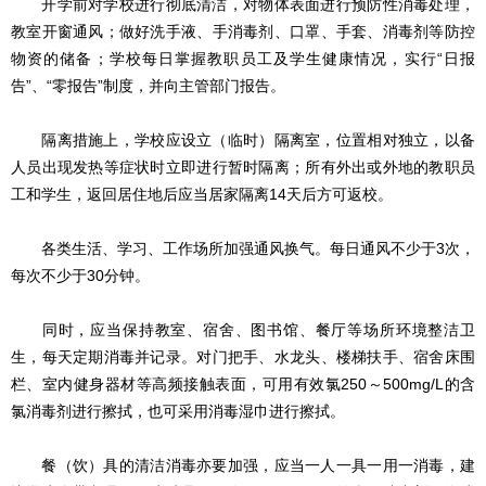
开学前对学校进行彻底清洁，对物体表面进行预防性消毒处理，
教室开窗通风；做好洗手液、手消毒剂、口罩、手套、消毒剂等防控
物资的储备；学校每日掌握教职员工及学生健康情况，实行“日报
告”、“零报告”制度，并向主管部门报告。
隔离措施上，学校应设立（临时）隔离室，位置相对独立，以备
人员出现发热等症状时立即进行暂时隔离；所有外出或外地的教职员
工和学生，返回居住地后应当居家隔离14天后方可返校。
各类生活、学习、工作场所加强通风换气。每日通风不少于3次，
每次不少于30分钟。
同时，应当保持教室、宿舍、图书馆、餐厅等场所环境整洁卫
生，每天定期消毒并记录。对门把手、水龙头、楼梯扶手、宿舍床围
栏、室内健身器材等高频接触表面，可用有效氯250～500mg/L的含
氯消毒剂进行擦拭，也可采用消毒湿巾进行擦拭。
餐（饮）具的清洁消毒亦要加强，应当一人一具一用一消毒，建