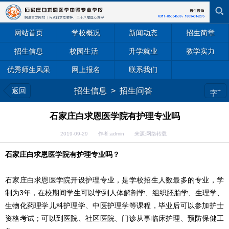
网站首页
学校概况
新闻动态
招生简章
招生信息
校园生活
升学就业
教学实力
优秀师生风采
网上报名
联系我们
返回
招生信息
>
招生问答
+
字
石家庄白求恩医学院有护理专业吗
2019-09-29 作者:admin 来源:网络转载
石家庄白求恩医学院有护理专业吗？
石家庄白求恩医学院开设护理专业，是学校招生人数最多的专业，学
制为3年，在校期间学生可以学到
人体解剖学、组织胚胎学、生理学、
生物化药理学
儿科护理学、中医护理学等课程，
毕业后
可以参加护士
资格考试；可以到医院、社区医院、门诊从事临床护理、预防保健工