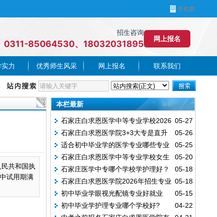
招生咨询
网上报名
0311-85064530、18032031895
学实力
优秀师生风采
网上报名
联系我们
本栏最新
石家庄白求恩医学中等专业学校2026
05-27
石家庄白求恩医学院3+3大专是直升
05-26
年秋季招生常见问题汇总
适合初中毕业学的医学专业哪些专业
05-25
的吗？
石家庄白求恩医学中等专业学校女生
05-20
前景好
人民共和国执
石家庄医学中专哪个学校学护理好？
05-18
优选专业推荐
中试用期满
石家庄白求恩医学院2026年招生专业
05-18
初中毕业学眼视光配镜专业好就业
05-15
以及对口专业
初中毕业学护理专业哪个学校好?
04-22
吗？