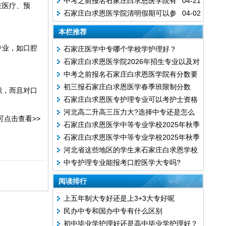
中考之前报名石家庄白求恩医学院有
04-21
在医疗、预
石家庄白求恩医学院清明假期可以参
04-02
分数要求吗？
观学校吗?
本栏推荐
专业，如口腔
石家庄医学中专哪个学校学护理好？
石家庄白求恩医学院2026年招生专业以及对
中考之前报名石家庄白求恩医学院有分数要
口专业
初三报石家庄白求恩医学春季班限制分数
求吗？
识，而且对口
石家庄白求恩医专护理专业可以考护士资格
吗？无中考能报吗？
河北高二升高三压力大?选择中专还是怎么
证吗?
点击查看>>
石家庄白求恩医学中等专业学校2025年秋季
办？
石家庄白求恩医学中等专业学校2025年秋季
录取分数线
河北省这些地区的学生来石家庄白求恩学校
报名方式全攻略
中专护理专业能报考口腔医学大专吗?
上学每年优惠4300！
阅读排行
上五年制大专好还是上3+3大专好呢
民办中专和国办中专有什么区别
初中毕业学护理好还是高中毕业学护理好？